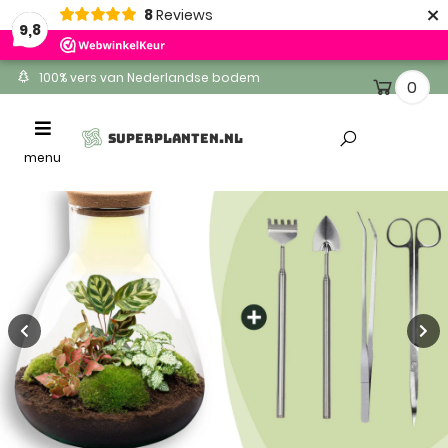
×
8
Reviews
9,8
100% vers van Nederlandse bodem
0
Ontvang binnen 1-2 werkdagen
Toggle
SUPERPLANTEN.NL
Altijd gratis levering
navigation
menu