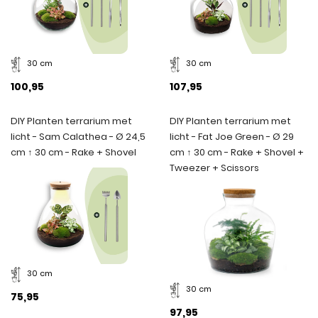
30 cm
30 cm
100,95
107,95
DIY Planten terrarium met
DIY Planten terrarium met
licht - Sam Calathea - Ø 24,5
licht - Fat Joe Green - Ø 29
cm ↑ 30 cm - Rake + Shovel
cm ↑ 30 cm - Rake + Shovel +
Tweezer + Scissors
30 cm
30 cm
75,95
97,95