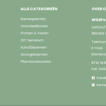
ALLE CATEGORIEËN
OVER 
Kamerplanten
WildFo
Voordeelboxen
Saltshof 
Potten & Vazen
6604EA
DIY terrarium
Telefoo
Kunstbloemen
E-mail:
Droogbloemen
klanten
Plantaccessoires
BTW: NL8
KvK: 94
Face
Inst