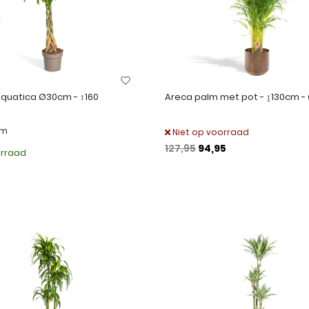
Aquatica Ø30cm - ↕160
Areca palm met pot - ↨130cm 
cm
Niet op voorraad
127,95
94,95
rraad