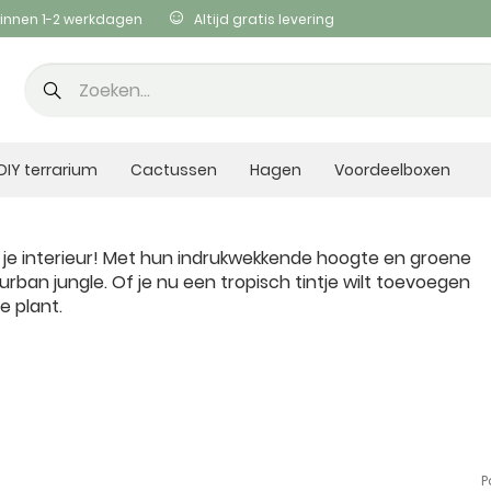
innen 1-2 werkdagen
Altijd gratis levering
DIY terrarium
Cactussen
Hagen
Voordeelboxen
 je interieur! Met hun indrukwekkende hoogte en groene
rban jungle. Of je nu een tropisch tintje wilt toevoegen
e plant.
P