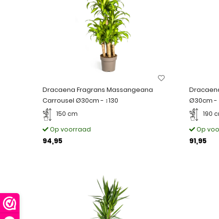
Dracaena Fragrans Massangeana
Dracaen
Carrousel Ø30cm - ↕130
Ø30cm - 
150 cm
190 
Op voorraad
Op voo
94,95
91,95