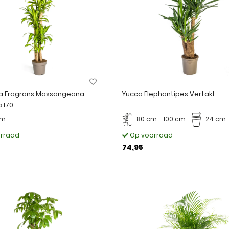
a Fragrans Massangeana
Yucca Elephantipes Vertakt
↕170
cm
80 cm - 100 cm
24 cm
rraad
Op voorraad
74,95