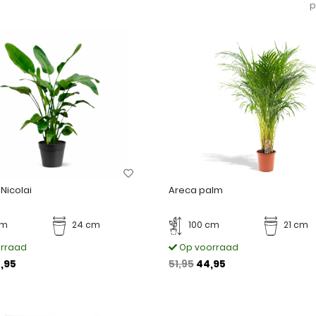
p
 Nicolai
Areca palm
cm
24 cm
100 cm
21 cm
rraad
Op voorraad
,95
51,95
44,95