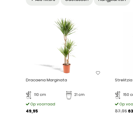
Dracaena Marginata
Strelitzia
110 cm
21 cm
150 
Op voorraad
Op voo
49,95
87,95
63