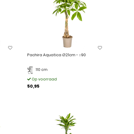
Pachira Aquatica Ø21cm - ↕90
110 cm
Op voorraad
50,95