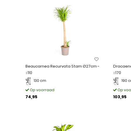
Beaucarnea Recurvata Stam Ø27cm -
Dracaen
↕110
↕170
130 cm
190 
Op voorraad
Op voo
74,95
103,95