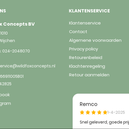
ONS
KLANTENSERVICE
Klantenservice
x Concepts BV
Contact
1010
Algemene voorwaarden
Wijchen
Privacy policy
n:
024-2048070
Retourenbeleid
service@wildfoxconcepts.nl
Klachtenregeling
Retour aanmelden
66911005B01
842825
book
agram