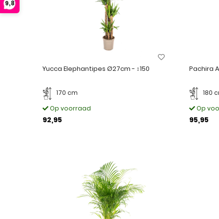
9,8
Yucca Elephantipes Ø27cm - ↕150
Pachira 
170 cm
180 
Op voorraad
Op voo
92,95
95,95