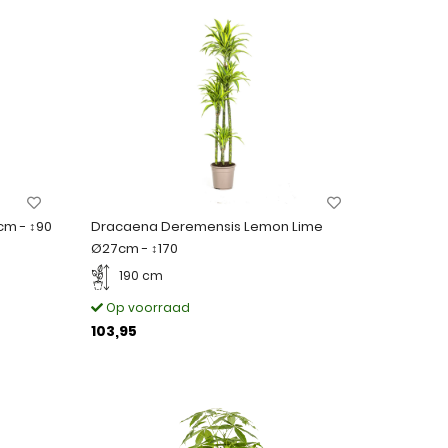
cm - ↕90
Dracaena Deremensis Lemon Lime
Ø27cm - ↕170
190 cm
Op voorraad
103,95