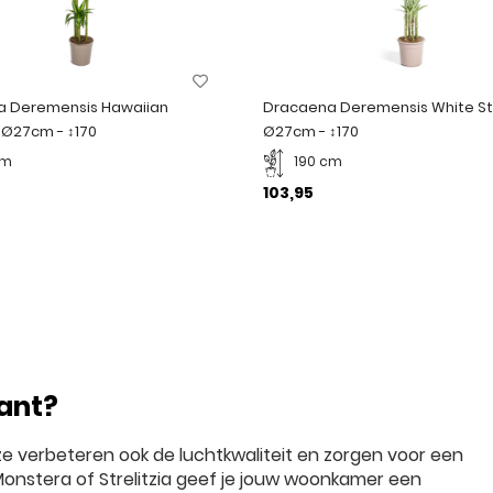
a Deremensis Hawaiian
Dracaena Deremensis White St
 Ø27cm - ↕170
Ø27cm - ↕170
cm
190 cm
103,95
ant?
ze verbeteren ook de luchtkwaliteit en zorgen voor een
nstera of Strelitzia geef je jouw woonkamer een