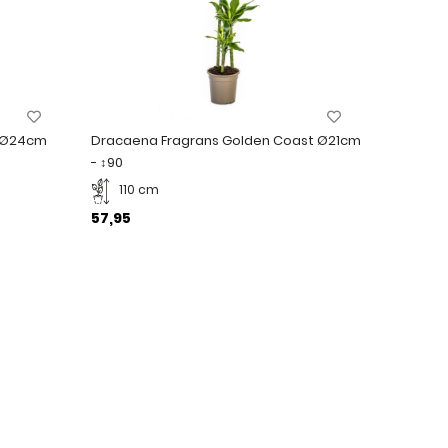
- Ø24cm
Dracaena Fragrans Golden Coast Ø21cm
- ↕90
110 cm
57,95