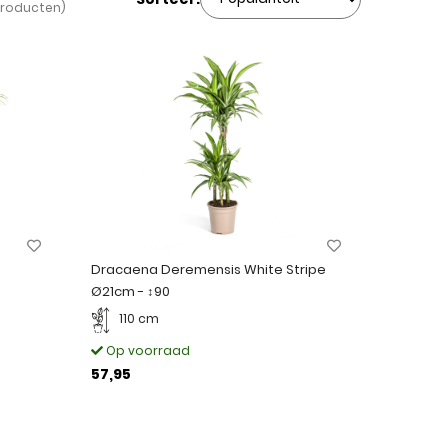
roducten)
Dracaena Deremensis White Stripe
Ø21cm - ↕90
110 cm
Op voorraad
57,95