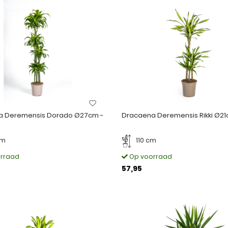
a Deremensis Dorado Ø27cm -
Dracaena Deremensis Rikki Ø21
cm
110 cm
rraad
Op voorraad
57,95