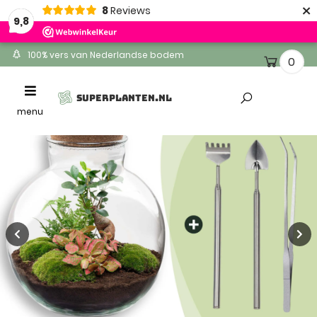
×
8
Reviews
9,8
100% vers van Nederlandse bodem
0
Ontvang binnen 1-2 werkdagen
Toggle
SUPERPLANTEN.NL
Altijd gratis levering
navigation
menu