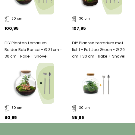
30 cm
30 cm
100,95
107,95
DIY Planten terrarium -
DIY Planten terrarium met
Bolder Bob Bonsai - Ø 31 cm ↑
licht - Fat Joe Green - Ø 29
30 cm - Rake + Shovel
cm ↑ 30 cm - Rake + Shovel
30 cm
30 cm
80,95
88,95