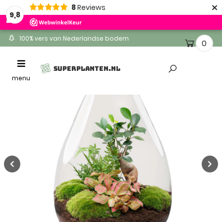
×
8
Reviews
9,8
100% vers van Nederlandse bodem
0
Ontvang binnen 1-2 werkdagen
Toggle
SUPERPLANTEN.NL
Altijd gratis levering
navigation
menu