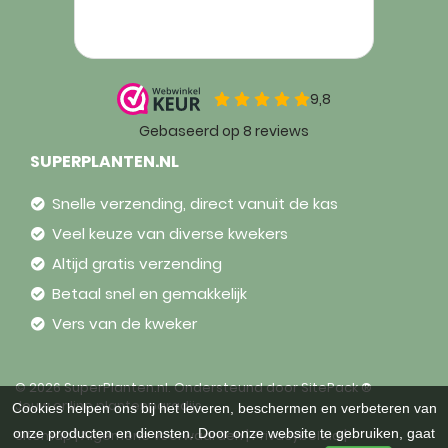
SUPERPLANTEN.NL
Snelle verzending, direct vanuit de kas
Veel keuze van diverse kwekers
Altijd gratis verzending
Betaal snel en gemakkelijk
Vers van de kweker
© 2026 SuperPlanten.nl. Ondersteund door
SitePack ®
Jouw online plantenparadijs
Cookies helpen ons bij het leveren, beschermen en verbeteren van
onze producten en diensten. Door onze website te gebruiken, gaat
Sitemap
Algemene voorwaarden
Privacybeleid