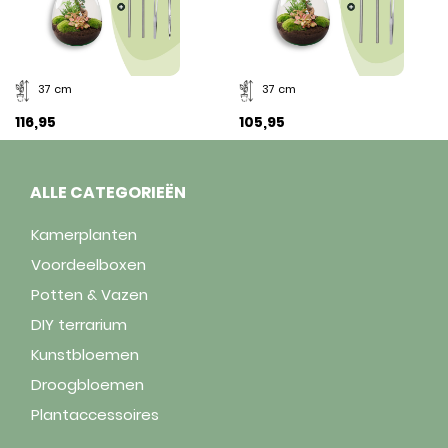
37 cm
37 cm
116,95
105,95
ALLE CATEGORIEËN
Kamerplanten
Voordeelboxen
Potten & Vazen
DIY terrarium
Kunstbloemen
Droogbloemen
Plantaccessoires