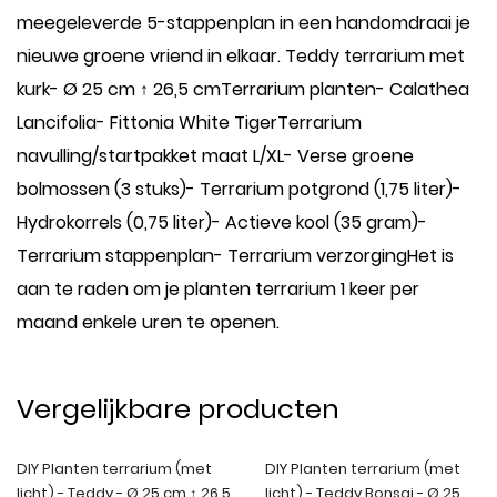
meegeleverde 5-stappenplan in een handomdraai je
nieuwe groene vriend in elkaar. Teddy terrarium met
kurk- Ø 25 cm ↑ 26,5 cmTerrarium planten- Calathea
Lancifolia- Fittonia White TigerTerrarium
navulling/startpakket maat L/XL- Verse groene
bolmossen (3 stuks)- Terrarium potgrond (1,75 liter)-
Hydrokorrels (0,75 liter)- Actieve kool (35 gram)-
Terrarium stappenplan- Terrarium verzorgingHet is
aan te raden om je planten terrarium 1 keer per
maand enkele uren te openen.
Vergelijkbare producten
DIY Planten terrarium (met
DIY Planten terrarium (met
licht) - Teddy - Ø 25 cm ↑ 26,5
licht) - Teddy Bonsai - Ø 25