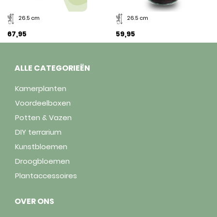
26.5 cm
26.5 cm
67,95
59,95
ALLE CATEGORIEËN
Kamerplanten
Voordeelboxen
Potten & Vazen
DIY terrarium
Kunstbloemen
Droogbloemen
Plantaccessoires
OVER ONS