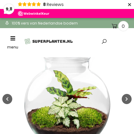
×
8
Reviews
9,8
100% vers van Nederlandse bodem
0
Ontvang binnen 1-2 werkdagen
Toggle
SUPERPLANTEN.NL
Altijd gratis levering
navigation
menu