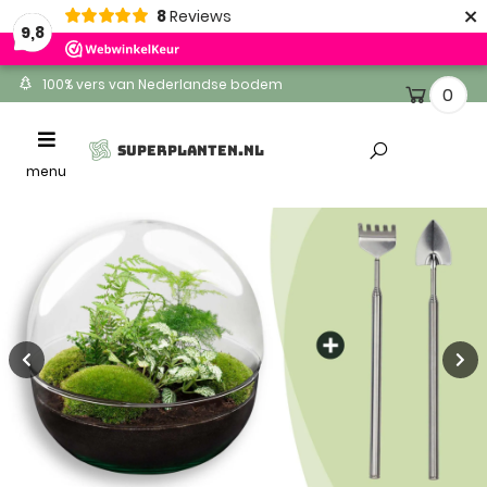
×
8
Reviews
9,8
100% vers van Nederlandse bodem
0
Ontvang binnen 1-2 werkdagen
Toggle
SUPERPLANTEN.NL
Altijd gratis levering
navigation
menu