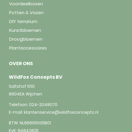
Voordeelboxen
Potten & Vazen
DIY terrarium
Kunstbloemen
Droogbloemen
Plantaccessoires
OVER ONS
WildFox Concepts BV
Saltshof 1010
6604EA
Wijchen
Telefoon:
024-2048070
E-mail:
klantenservice@wildfoxconcepts.nl
BTW: NL866911005B01
KvK: 94842825