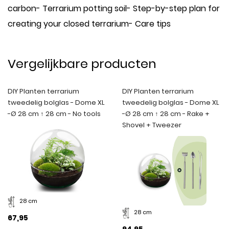
carbon- Terrarium potting soil- Step-by-step plan for
creating your closed terrarium- Care tips
Vergelijkbare producten
DIY Planten terrarium
DIY Planten terrarium
tweedelig bolglas - Dome XL
tweedelig bolglas - Dome XL
-Ø 28 cm ↑ 28 cm - No tools
-Ø 28 cm ↑ 28 cm - Rake +
Shovel + Tweezer
28 cm
28 cm
67,95
94,95