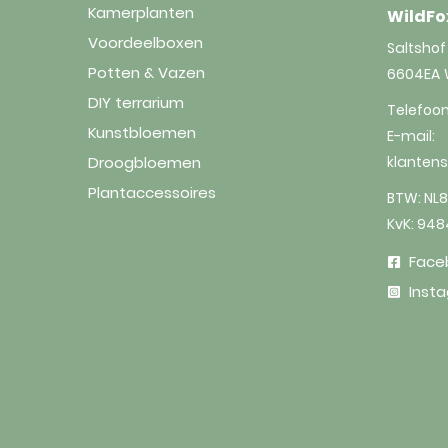
Kamerplanten
WildFo
Voordeelboxen
Saltshof 
Potten & Vazen
6604EA
DIY terrarium
Telefoo
Kunstbloemen
E-mail:
Droogbloemen
klanten
Plantaccessoires
BTW: NL8
KvK: 94
Face
Inst