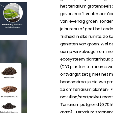
het terrarium grotendeels 
geven hoeft vaak maar één 
van levendig groen, zonder
je bureau of geef het cade
frisheid in elke ruimte. Zo 
genieten van groen. Wel de 
aan je winkelwagen om mor
ecosysteem plant!Inhoud p
(DIY) planten terrariums wo
ontvangst zet jij met het
handomdraai je nieuwe groe
25 cmTerrarium planten- F
navulling/startpakket maa
Terrarium potgrond (0,75 lit
gram)- Terrarium stappenp