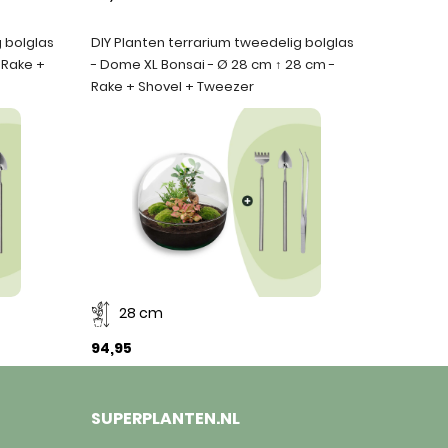
g bolglas
DIY Planten terrarium tweedelig bolglas
 Rake +
- Dome XL Bonsai - Ø 28 cm ↑ 28 cm -
Rake + Shovel + Tweezer
28 cm
94,95
SUPERPLANTEN.NL