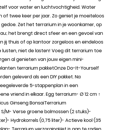
zelf voor water en luchtvochtigheid. Water
of twee keer per jaar. Zo geniet je moeiteloos
 gedoe. Zet het terrarium in je woonkamer, op
au; het brengt direct sfeer en een gevoel van
kun jij thuis of op kantoor zorgeloos en eindeloos
lusten, niet de lasten! Voeg dit terrarium toe
gen al genieten van jouw eigen mini-
lanten terrarium pakketOnze Do-It-Yourself
rden geleverd als een DIY pakket. Na
 meegeleverde 5-stappenplan in een
ne vriend in elkaar. Egg terrarium- Ø 12 cm ↑
icus Ginseng BonsaiTerrarium
t S/M- Verse groene bolmossen (2 stuks)-
er)- Hydrokorrels (0,75 liter)- Actieve kool (35
lan- Terrarium verzorgingHet is aan te raden