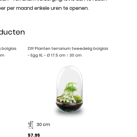
keer per maand enkele uren te openen.
oducten
g bolglas
DIY Planten terrarium tweedelig bolglas
 cm
- Egg XL - Ø 17,5 cm ↑ 30 cm
30 cm
57,95