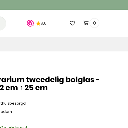
0
rarium tweedelig bolglas -
12 cm ↑ 25 cm
 thuisbezorgd
 bodem
1-2 werkdagen!