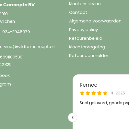
Klantenservice
x Concepts BV
Contact
1010
Algemene voorwaarden
Wijchen
Privacy policy
n:
024-2048070
Retourenbeleid
service@wildfoxconcepts.nl
Klachtenregeling
Retour aanmelden
66911005B01
842825
book
agram