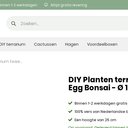
innen 1-2 werkdagen
Altijd gratis levering
DIY terrarium
Cactussen
Hagen
Voordeelboxen
DIY Planten terrarium tweedelig bolglas - Egg Bonsai - Ø 12 cm ↑ 25 cm
DIY Planten ter
Egg Bonsai - Ø 
Binnen 1-2 werkdagen gratis
100% vers van Nederlandse
Een hoogte van 25 cm
Op voorraad. Geleverd binnen 