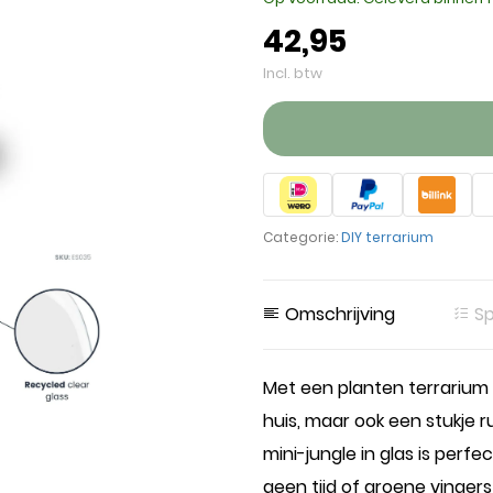
42,95
Incl. btw
Categorie:
DIY terrarium
Omschrijving
Sp
Met een planten terrarium h
huis, maar ook een stukje r
mini-jungle in glas is perf
geen tijd of groene vinger