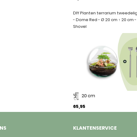
DIY Planten terrarium tweedeli
- Dome Red - Ø 20 cm ↑ 20 cm -
Shovel
20 cm
65,95
ONS
KLANTENSERVICE