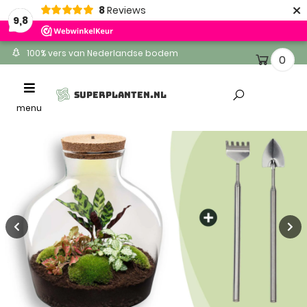
×
8
Reviews
9,8
100% vers van Nederlandse bodem
0
Ontvang binnen 1-2 werkdagen
Toggle
SUPERPLANTEN.NL
Altijd gratis levering
navigation
menu