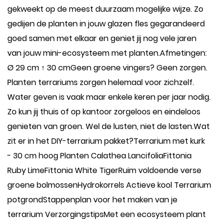
gekweekt op de meest duurzaam mogelijke wijze. Zo
gedijen de planten in jouw glazen fles gegarandeerd
goed samen met elkaar en geniet jij nog vele jaren
van jouw mini-ecosysteem met planten.Afmetingen:
Ø 29 cm ↑ 30 cmGeen groene vingers? Geen zorgen.
Planten terrariums zorgen helemaal voor zichzelf.
Water geven is vaak maar enkele keren per jaar nodig.
Zo kun jij thuis of op kantoor zorgeloos en eindeloos
genieten van groen. Wel de lusten, niet de lasten.Wat
zit er in het DIY-terrarium pakket?Terrarium met kurk
- 30 cm hoog Planten Calathea LancifoliaFittonia
Ruby LimeFittonia White TigerRuim voldoende verse
groene bolmossenHydrokorrels Actieve kool Terrarium
potgrondStappenplan voor het maken van je
terrarium VerzorgingstipsMet een ecosysteem plant