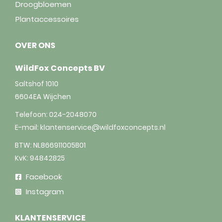
Droogbloemen
Plantaccessoires
OVER ONS
WildFox Concepts BV
Saltshof 1010
6604EA
Wijchen
Telefoon:
024-2048070
E-mail:
klantenservice@wildfoxconcepts.nl
BTW: NL866911005B01
KvK: 94842825
Facebook
Instagram
KLANTENSERVICE