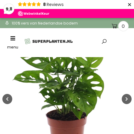
×
8
Reviews
9,8
100% vers van Nederlandse bodem
0
Ontvang binnen 1-2 werkdagen
Toggle
SUPERPLANTEN.NL
Altijd gratis levering
navigation
menu