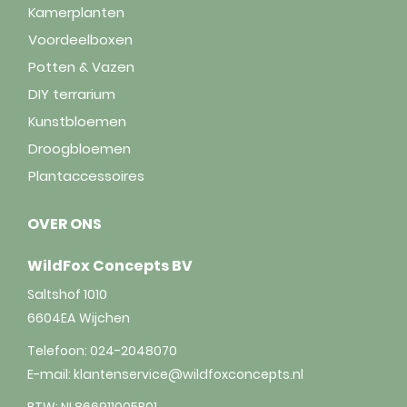
Kamerplanten
Voordeelboxen
Potten & Vazen
DIY terrarium
Kunstbloemen
Droogbloemen
Plantaccessoires
OVER ONS
WildFox Concepts BV
Saltshof 1010
6604EA
Wijchen
Telefoon:
024-2048070
E-mail:
klantenservice@wildfoxconcepts.nl
BTW: NL866911005B01