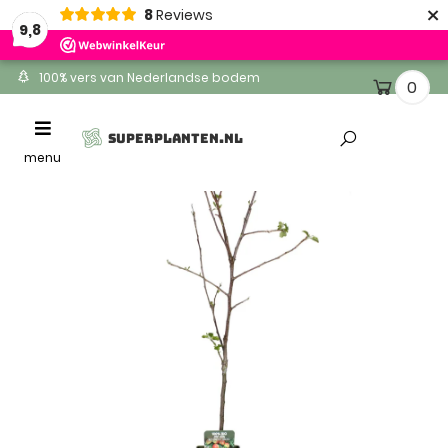
×
8
Reviews
9,8
100% vers van Nederlandse bodem
0
Ontvang binnen 1-2 werkdagen
Toggle
SUPERPLANTEN.NL
Altijd gratis levering
navigation
menu