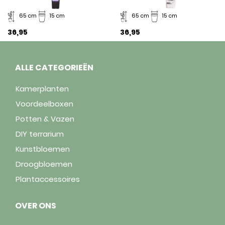
65 cm
15 cm
65 cm
15 cm
36,95
36,95
ALLE CATEGORIEËN
Kamerplanten
Voordeelboxen
Potten & Vazen
DIY terrarium
Kunstbloemen
Droogbloemen
Plantaccessoires
OVER ONS