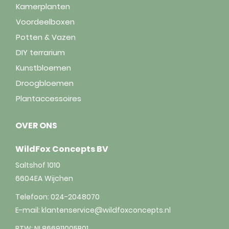
Kamerplanten
Voordeelboxen
Potten & Vazen
DIY terrarium
Kunstbloemen
Droogbloemen
Plantaccessoires
OVER ONS
WildFox Concepts BV
Saltshof 1010
6604EA
Wijchen
Telefoon:
024-2048070
E-mail:
klantenservice@wildfoxconcepts.nl
BTW: NL866911005B01