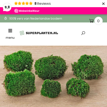
×
8
Reviews
9,8
100% vers van Nederlandse bodem
0
Ontvang binnen 1-2 werkdagen
Toggle
SUPERPLANTEN.NL
Altijd gratis levering
navigation
menu