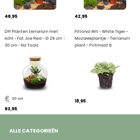
46,95
42,95
DIY Planten terrarium met
Fittonia Wit - White Tiger -
licht - Fat Joe Red - Ø 29 cm ↑
Mozaiekplantje - Terrarium
30 cm - No Tools
plant - Potmaat 8
30 cm
18,95
63,95
ALLE CATEGORIEËN