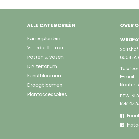
ALLE CATEGORIEËN
OVER 
Kamerplanten
WildFo
Voordeelboxen
Saltshof 
Potten & Vazen
6604EA
DIY terrarium
Telefoo
Kunstbloemen
E-mail:
Droogbloemen
klanten
Plantaccessoires
BTW: NL8
KvK: 94
Face
Inst