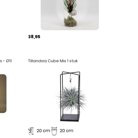
38,95
s - Ø11
Tillandsia Cube Mix 1 stuk
20 cm
20 cm