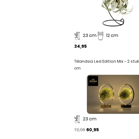
23 cm
12 cm
34,95
Tillandsia Led Edition Mix - 2 stuk
cm
23 cm
72,95
60,95