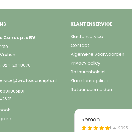
ONS
KLANTENSERVICE
Klantenservice
x Concepts BV
Contact
1010
Algemene voorwaarden
Wijchen
Privacy policy
n:
024-2048070
Retourenbeleid
service@wildfoxconcepts.nl
Klachtenregeling
Retour aanmelden
66911005B01
842825
book
agram