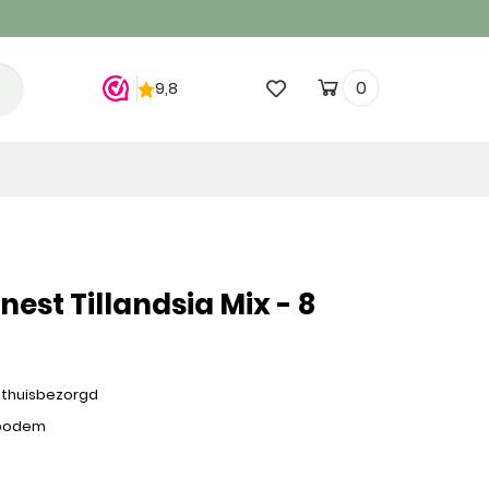
0
st Tillandsia Mix - 8
 thuisbezorgd
 bodem