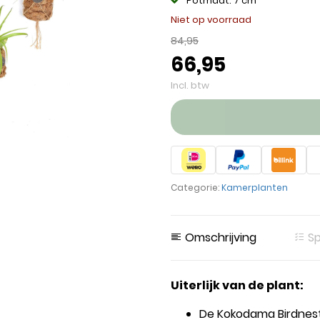
Potmaat: 7 cm
Niet op voorraad
84,95
66,95
Incl. btw
Categorie:
Kamerplanten
Omschrijving
Sp
Uiterlijk van de plant:
De Kokodama Birdnest 