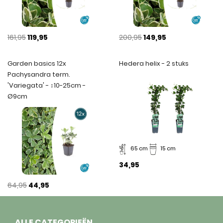
161,95
119,95
200,95
149,95
Garden basics 12x
Hedera helix - 2 stuks
Pachysandra term.
'Variegata' - ↕10-25cm -
Ø9cm
65 cm
15 cm
34,95
64,95
44,95
ALLE CATEGORIEËN