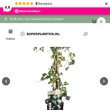
×
8
Reviews
9,8
100% vers van Nederlandse bodem
0
Ontvang binnen 1-2 werkdagen
Toggle
SUPERPLANTEN.NL
Altijd gratis levering
navigation
menu