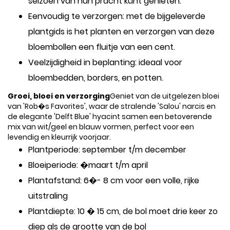
seizoen van hun pracht kunt genieten.
Eenvoudig te verzorgen: met de bijgeleverde
plantgids is het planten en verzorgen van deze
bloembollen een fluitje van een cent.
Veelzijdigheid in beplanting: ideaal voor
bloembedden, borders, en potten.
Groei, bloei en verzorging
Geniet van de uitgelezen bloei
van 'Rob�s Favorites', waar de stralende 'Salou' narcis en
de elegante 'Delft Blue' hyacint samen een betoverende
mix van wit/geel en blauw vormen, perfect voor een
levendig en kleurrijk voorjaar.
Plantperiode: september t/m december
Bloeiperiode: �maart t/m april
Plantafstand: 6�- 8 cm voor een volle, rijke
uitstraling
Plantdiepte: 10 � 15 cm, de bol moet drie keer zo
diep als de grootte van de bol