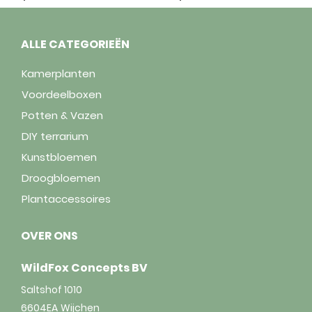
ALLE CATEGORIEËN
Kamerplanten
Voordeelboxen
Potten & Vazen
DIY terrarium
Kunstbloemen
Droogbloemen
Plantaccessoires
OVER ONS
WildFox Concepts BV
Saltshof 1010
6604EA
Wijchen