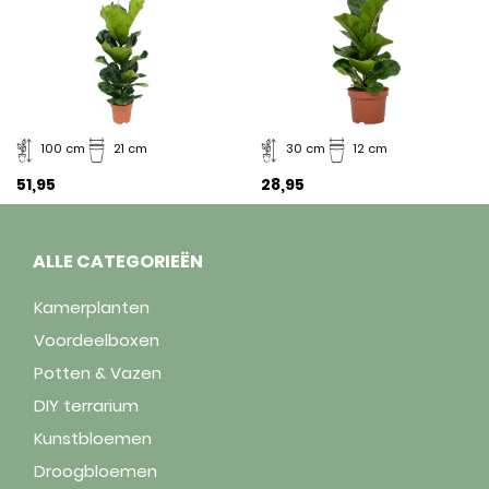
100 cm
21 cm
30 cm
12 cm
51,95
28,95
ALLE CATEGORIEËN
Kamerplanten
Voordeelboxen
Potten & Vazen
DIY terrarium
Kunstbloemen
Droogbloemen