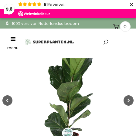
×
8
Reviews
9,8
100% vers van Nederlandse bodem
0
Ontvang binnen 1-2 werkdagen
Toggle
SUPERPLANTEN.NL
Altijd gratis levering
navigation
menu