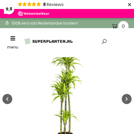
×
8
Reviews
9,8
100% vers van Nederlandse bodem
0
Ontvang binnen 1-2 werkdagen
Toggle
SUPERPLANTEN.NL
Altijd gratis levering
navigation
menu