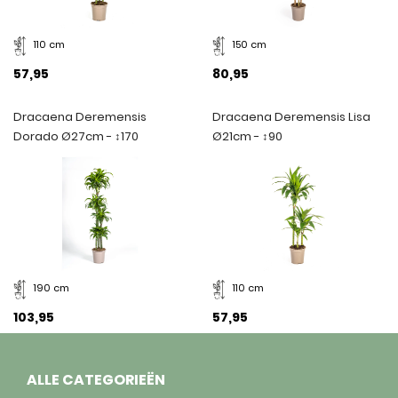
110 cm
150 cm
57,95
80,95
Dracaena Deremensis
Dracaena Deremensis Lisa
Dorado Ø27cm - ↕170
Ø21cm - ↕90
190 cm
110 cm
103,95
57,95
ALLE CATEGORIEËN