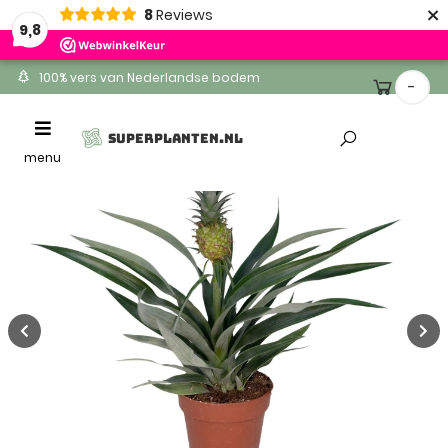
×
8
Reviews
9,8
100% vers van Nederlandse bodem
-
Ontvang binnen 1-2 werkdagen
Toggle
SUPERPLANTEN.NL
Altijd gratis levering
navigation
menu