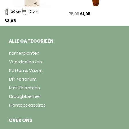
20 cm
12 cm
75,95
61,95
33,95
ALLE CATEGORIEËN
Kamerplanten
Voordeelboxen
Potten & Vazen
DIY terrarium
Kunstbloemen
Droogbloemen
Plantaccessoires
OVER ONS