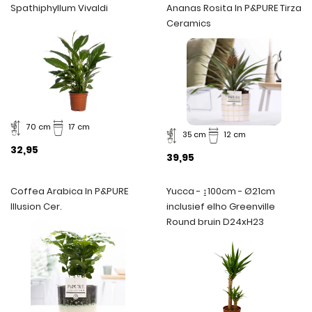
Spathiphyllum Vivaldi
Ananas Rosita In P&PURE Tirza
Ceramics
70 cm
17 cm
35 cm
12 cm
32,95
39,95
Coffea Arabica In P&PURE
Yucca - ↨100cm - Ø21cm
Illusion Cer.
inclusief elho Greenville
Round bruin D24xH23