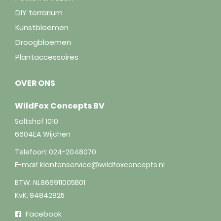
DIY terrarium
Kunstbloemen
Droogbloemen
Plantaccessoires
OVER ONS
WildFox Concepts BV
Saltshof 1010
6604EA
Wijchen
Telefoon:
024-2048070
E-mail:
klantenservice@wildfoxconcepts.nl
BTW: NL866911005B01
KvK: 94842825
Facebook