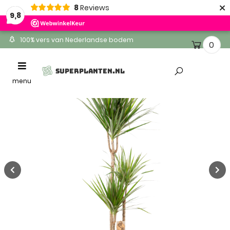
×
8
Reviews
9,8
100% vers van Nederlandse bodem
0
Ontvang binnen 1-2 werkdagen
Toggle
SUPERPLANTEN.NL
Altijd gratis levering
navigation
menu