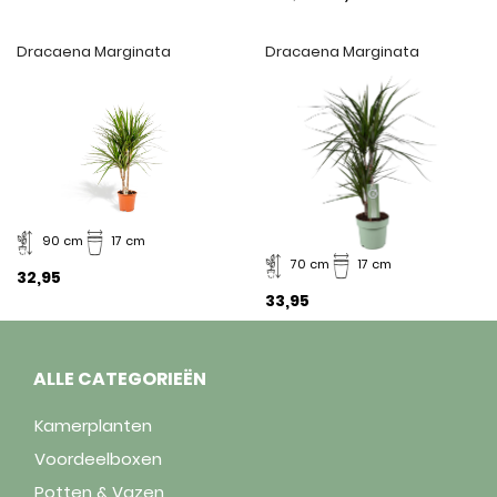
Dracaena Marginata
Dracaena Marginata
90 cm
17 cm
70 cm
17 cm
32,95
33,95
ALLE CATEGORIEËN
Kamerplanten
Voordeelboxen
Potten & Vazen