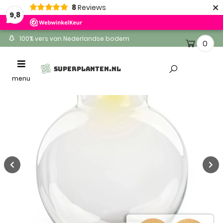
×
8
Reviews
9,8
100% vers van Nederlandse bodem
0
Ontvang binnen 1-2 werkdagen
Toggle
SUPERPLANTEN.NL
Altijd gratis levering
navigation
menu