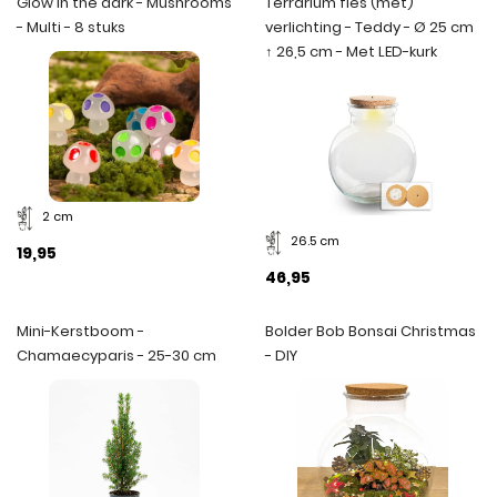
Glow in the dark - Mushrooms
Terrarium fles (met)
- Multi - 8 stuks
verlichting - Teddy - Ø 25 cm
↑ 26,5 cm - Met LED-kurk
2 cm
26.5 cm
19,95
46,95
Mini-Kerstboom -
Bolder Bob Bonsai Christmas
Chamaecyparis - 25-30 cm
- DIY