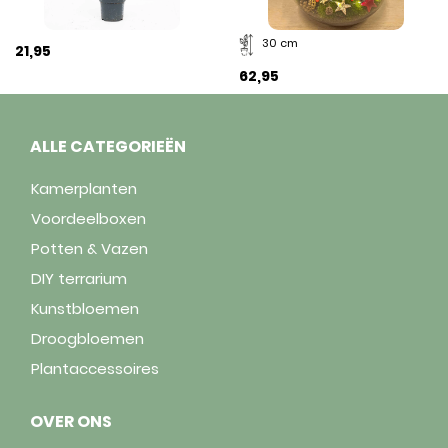
30 cm
21,95
62,95
ALLE CATEGORIEËN
Kamerplanten
Voordeelboxen
Potten & Vazen
DIY terrarium
Kunstbloemen
Droogbloemen
Plantaccessoires
OVER ONS