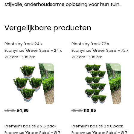
stijlvolle, onderhoudsarme oplossing voor hun tuin.
Vergelijkbare producten
Plants by frank 24 x
Plants by frank 72 x
Euonymus 'Green Spire' - 24 x
Euonymus 'Green Spire' - 72 x
Ø 7 cm - ↨ 15 cm
Ø 7 cm - ↨ 15 cm
59,95
54,95
119,95
110,95
Premium basics 8 x 6 pack
Premium basics 2 x 6 pack
Euonymus 'Green Spire' - Ø 7
Euonymus 'Green Spire' - Ø 7