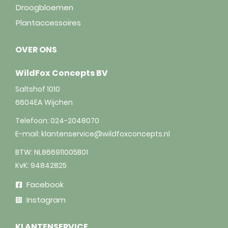
Droogbloemen
Plantaccessoires
OVER ONS
WildFox Concepts BV
Saltshof 1010
6604EA
Wijchen
Telefoon:
024-2048070
E-mail:
klantenservice@wildfoxconcepts.nl
BTW: NL866911005B01
KvK: 94842825
Facebook
Instagram
KLANTENSERVICE