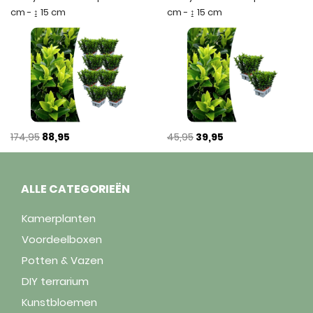
cm - ↨ 15 cm
cm - ↨ 15 cm
174,95
88,95
45,95
39,95
ALLE CATEGORIEËN
Kamerplanten
Voordeelboxen
Potten & Vazen
DIY terrarium
Kunstbloemen