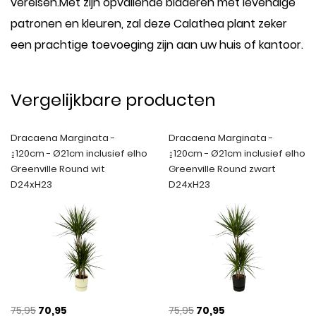
vereisen.Met zijn opvallende bladeren met levendige
patronen en kleuren, zal deze Calathea plant zeker
een prachtige toevoeging zijn aan uw huis of kantoor.
Vergelijkbare producten
Dracaena Marginata -
Dracaena Marginata -
↨120cm - Ø21cm inclusief elho
↨120cm - Ø21cm inclusief elho
Greenville Round wit
Greenville Round zwart
D24xH23
D24xH23
75,95
70,95
75,95
70,95