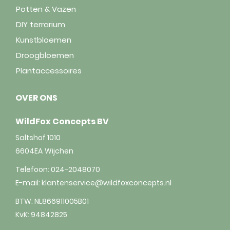
Potten & Vazen
DIY terrarium
Kunstbloemen
Droogbloemen
Plantaccessoires
OVER ONS
WildFox Concepts BV
Saltshof 1010
6604EA
Wijchen
Telefoon:
024-2048070
E-mail:
klantenservice@wildfoxconcepts.nl
BTW: NL866911005B01
KvK: 94842825