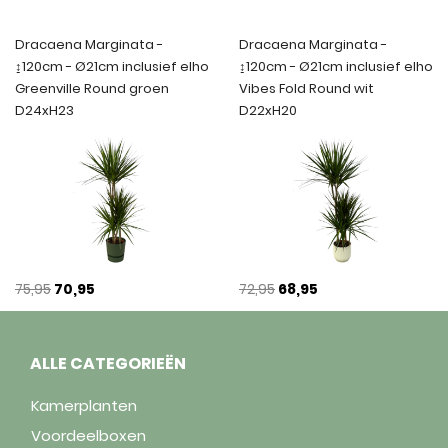
Dracaena Marginata -
Dracaena Marginata -
↨120cm - Ø21cm inclusief elho
↨120cm - Ø21cm inclusief elho
Greenville Round groen
Vibes Fold Round wit
D24xH23
D22xH20
75,95
70,95
72,95
68,95
ALLE CATEGORIEËN
Kamerplanten
Voordeelboxen