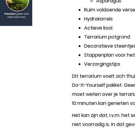
Asparagus
Ruim voldoende vers
Hydrokorrels
Actieve kool
Terrarium potgrond
Decoratieve steentje
Stappenplan voor het
Verzorgingstips
Dit terrarium voelt zich thu
Do-It-Yourself pakket. Gee
moet weten over je terrariu
10 minuten kan genieten van
Het kan zijn dat, i.v.m. he
niet voorradig is. In dat g