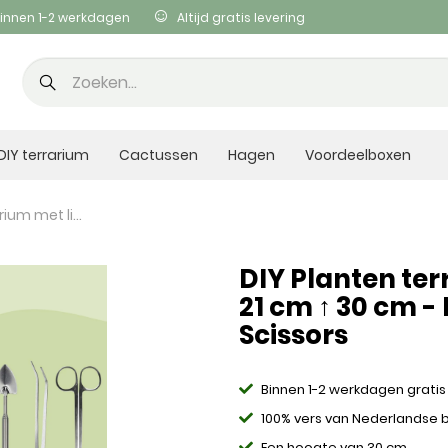
innen 1-2 werkdagen
Altijd gratis levering
DIY terrarium
Cactussen
Hagen
Voordeelboxen
DIY Planten terrarium met licht - Milky - Ø 21 cm ↑ 30 cm - Rake + Shovel + Tweezer + Scissors
DIY Planten ter
21 cm ↑ 30 cm -
Scissors
Binnen 1-2 werkdagen gratis
100% vers van Nederlandse
Een hoogte van 30 cm