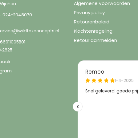
Algemene voorwaarden
Wijchen
Privacy policy
n:
024-2048070
Retourenbeleid
service@wildfoxconcepts.nl
Klachtenregeling
Retour aanmelden
66911005B01
842825
book
agram