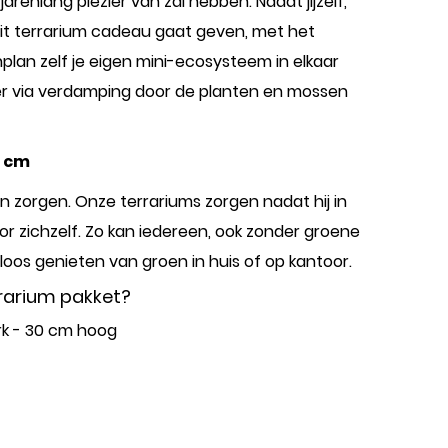
jarenlang plezier van zal hebben. Nadat jijzelf,
dit terrarium cadeau gaat geven, met het
lan zelf je eigen mini-ecosysteem in elkaar
r via verdamping door de planten en mossen
0 cm
 zorgen. Onze terrariums zorgen nadat hij in
or zichzelf. Zo kan iedereen, ook zonder groene
loos genieten van groen in huis of op kantoor.
errarium pakket?
rk - 30 cm hoog