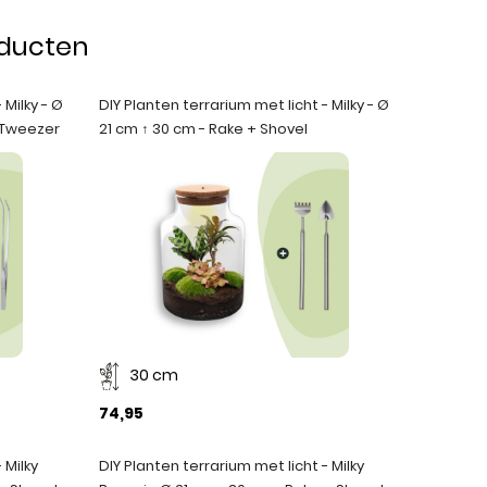
oducten
 Milky - Ø
DIY Planten terrarium met licht - Milky - Ø
+ Tweezer
21 cm ↑ 30 cm - Rake + Shovel
30 cm
74,95
 Milky
DIY Planten terrarium met licht - Milky