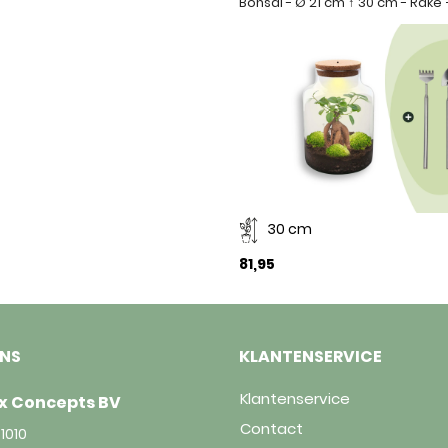
Bonsai - Ø 21 cm ↑ 30 cm - Rake
30 cm
81,95
ONS
KLANTENSERVICE
Klantenservice
x Concepts BV
Contact
1010