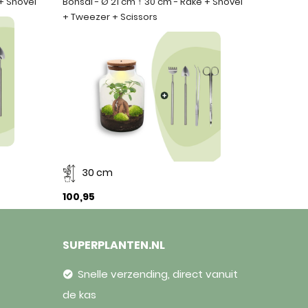
 + Shovel
Bonsai - Ø 21 cm ↑ 30 cm - Rake + Shovel
+ Tweezer + Scissors
30 cm
100,95
SUPERPLANTEN.NL
Snelle verzending, direct vanuit
de kas