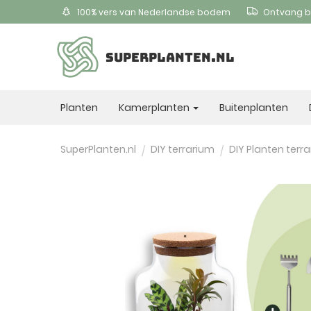
100% vers van Nederlandse bodem
Ontvang b
SUPERPLANTEN.NL
Planten
Kamerplanten
Buitenplanten
SuperPlanten.nl
DIY terrarium