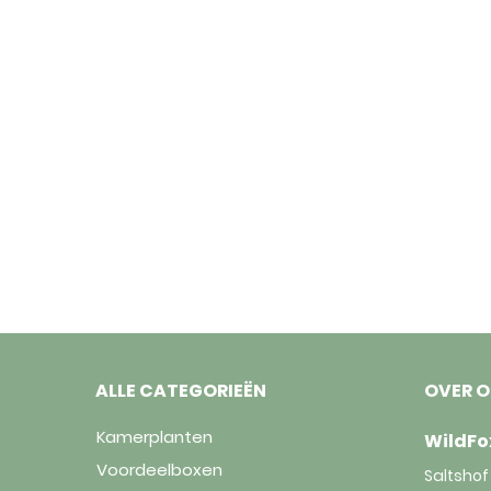
ALLE CATEGORIEËN
OVER 
Kamerplanten
WildFo
Voordeelboxen
Saltshof 