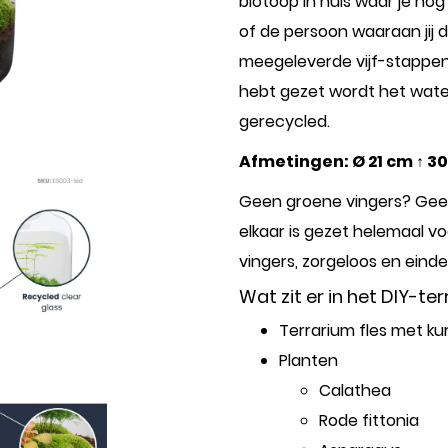
biotoop in huis waar je nog 
of de persoon waaraan jij 
meegeleverde vijf-stappenp
hebt gezet wordt het wate
gerecycled.
Afmetingen: Ø 21 cm ↑ 3
Geen groene vingers? Geen
elkaar is gezet helemaal vo
vingers, zorgeloos en einde
Wat zit er in het DIY-t
Terrarium fles met ku
Planten
Calathea
Rode fittonia