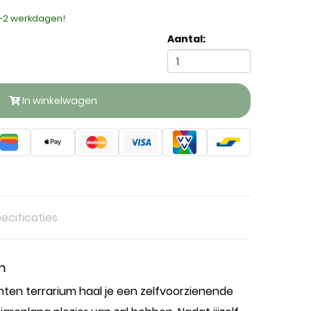
1-2 werkdagen!
Aantal:
In winkelwagen
ecificaties
m
nten terrarium haal je een zelfvoorzienende