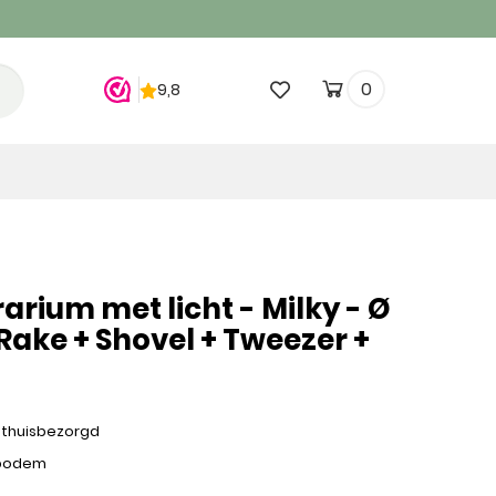
0
rarium met licht - Milky - Ø
 Rake + Shovel + Tweezer +
 thuisbezorgd
 bodem