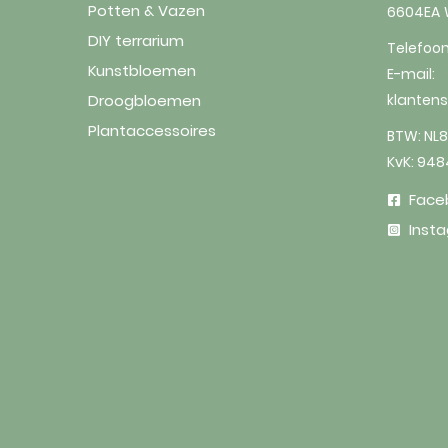
Potten & Vazen
6604EA
DIY terrarium
Telefoo
Kunstbloemen
E-mail:
Droogbloemen
klanten
Plantaccessoires
BTW: NL8
KvK: 94
Face
Inst