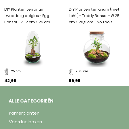
DIY Planten terrarium
DIY Planten terrarium (met
tweedelig bolglas - Egg
licht) - Teddy Bonsai - Ø 25
Bonsai - Ø 12 cm ↑ 25 cm
cm ↑ 26,5 cm - No tools
25 cm
26.5 cm
42,95
59,95
ALLE CATEGORIEËN
Kamerplanten
Voordeelboxen