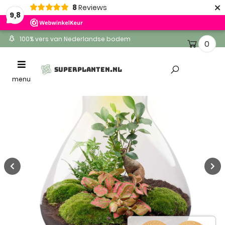
×
8
Reviews
9,8
100% vers van Nederlandse bodem
0
Ontvang binnen 1-2 werkdagen
Toggle
SUPERPLANTEN.NL
Altijd gratis levering
navigation
menu