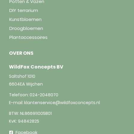
Potten & Vazen
DIY terrarium
Kunstbloemen
Droogbloemen
Plantaccessoires
OVER ONS
WildFox Concepts BV
Saltshof 1010
6604EA
Wijchen
Telefoon:
024-2048070
E-mail:
klantenservice@wildfoxconcepts.nl
BTW: NL866911005B01
KvK: 94842825
Facebook