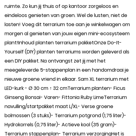
ruimte. Zo kun jij thuis of op kantoor zorgeloos en
eindeloos genieten van groen. Wel de lusten, niet de
lasten! Voeg dit terrarium toe aan je winkelwagen om
morgen al genieten van jouw eigen mini-ecosysteem
plant!Inhoud planten terrarium pakketOnze Do-It-
Yourself (DIY) planten terrariums worden geleverd als
een DIY pakket. Na ontvangst zet jij met het
meegeleverde 5-stappenplan in een handomdraai je
nieuwe groene vriend in elkaar. Sam XL terrarium met
LED-kurk - Ø 30 cm ↑ 32 cmTerrarium planten- Ficus
Ginseng Bonsai- Varen- Fittonia Ruby LimeTerrarium
navulling/startpakket maat L/XL- Verse groene
bolmossen (3 stuks)- Terrarium potgrond (1,75 liter)-
Hydrokorrels (0,75 liter)- Actieve kool (35 gram)-
Terrarium stappenplan- Terrarium verzorgingHet is