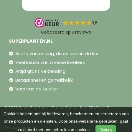
SUPERPLANTEN.NL
Snelle verzending, direct vanuit de kas
Veel keuze van diverse kwekers
Altijd gratis verzending
Betaal snel en gemakkelijk
Vers van de kweker
© 2026 SuperPlanten.nl. Ondersteund door
SitePack ®
Jouw online plantenparadijs
Cookies helpen ons bij het leveren, beschermen en verbeteren van
onze producten en diensten. Door onze website te gebruiken, gaat
Sitemap
Algemene voorwaarden
Privacybeleid
Retourenbeleid
u akkoord met ons gebruik van cookies.
Sluiten