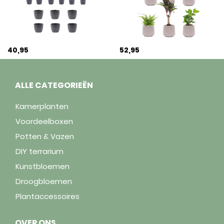
40,95
52,95
ALLE CATEGORIEËN
Kamerplanten
Voordeelboxen
Potten & Vazen
DIY terrarium
Kunstbloemen
Droogbloemen
Plantaccessoires
OVER ONS