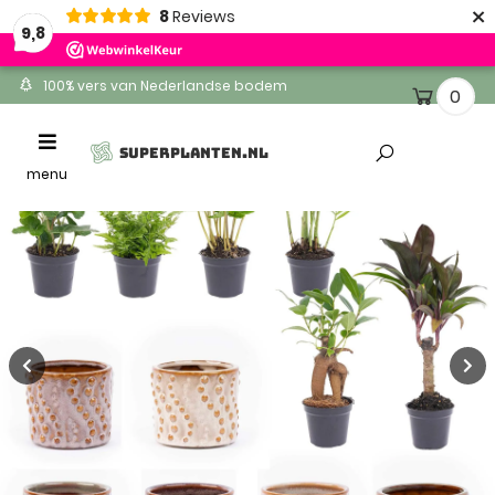
×
8
Reviews
9,8
100% vers van Nederlandse bodem
0
Ontvang binnen 1-2 werkdagen
Toggle
SUPERPLANTEN.NL
Altijd gratis levering
navigation
menu