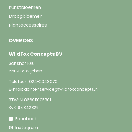
Kunstbloemen
Droogbloemen
Plantaccessoires
OVER ONS
WildFox Concepts BV
Saltshof 1010
6604EA
Wijchen
Telefoon:
024-2048070
E-mail:
klantenservice@wildfoxconcepts.nl
BTW: NL866911005B01
KvK: 94842825
Facebook
Instagram