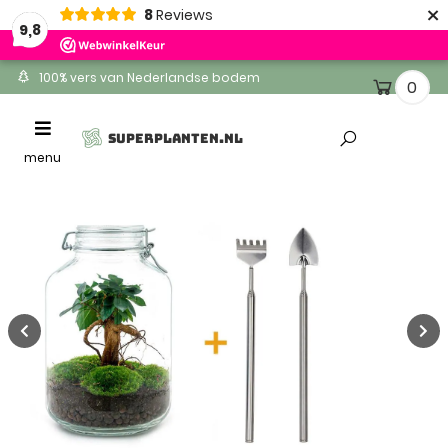
×
8
Reviews
9,8
100% vers van Nederlandse bodem
0
Ontvang binnen 1-2 werkdagen
Toggle
SUPERPLANTEN.NL
Altijd gratis levering
navigation
menu