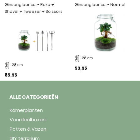
Ginseng bonsai - Rake +
Ginseng bonsai - Normal
Shovel + Tweezer + Scissors
28 cm
28 cm
53,95
85,95
ALLE CATEGORIEËN
Kamerplanten
Voordeelboxen
Potten & Vazen
DIY terrarium