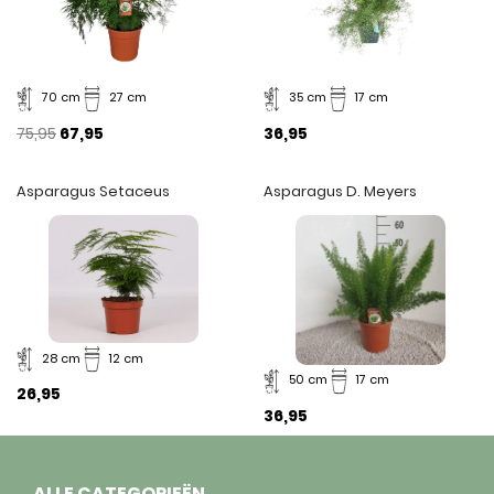
70 cm
27 cm
35 cm
17 cm
75,95
67,95
36,95
Asparagus Setaceus
Asparagus D. Meyers
28 cm
12 cm
50 cm
17 cm
26,95
36,95
ALLE CATEGORIEËN